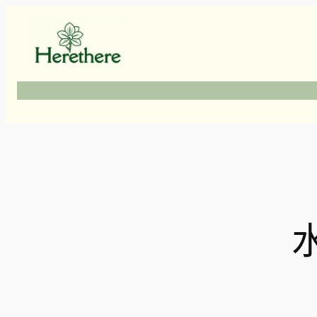
跳
至
主
要
內
容