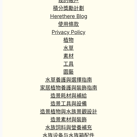
我的帳戶
5
積分獎勵計劃
4
Herethere Blog
.
8
使用條款
0
Privacy Policy
到
植物
H
水草
K
素材
$
工具
3
,
園藝
5
水草養護與選擇指南
4
家居植物養護與裝飾指南
8
造景耗材與補給
.
造景工具與設備
2
0
造景植物與水族景觀設計
造景素材與裝飾
水族饲料與營養補充
水族设备与水族箱配件