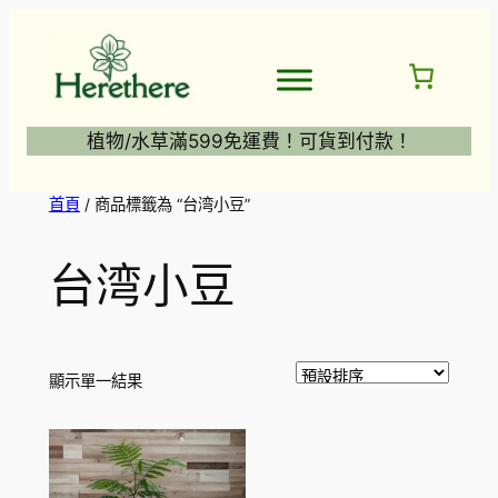
跳
至
主
要
內
植物/水草滿599免運費！可貨到付款！
容
首頁
/ 商品標籤為 “台湾小豆”
台湾小豆
顯示單一結果