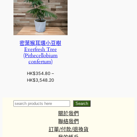
密葉猴耳環小豆樹
Everfresh Tree
(Pithecellobium
confertum)
HK$
354.80
–
價
HK$
3,548.20
格
範
圍
Search
Search
：
關於我們
H
K
聯絡我們
$
訂單/付款/退換貨
3