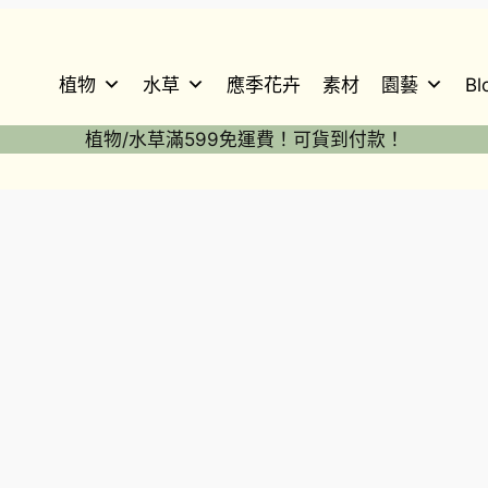
植物
水草
應季花卉
素材
園藝
Bl
植物/水草滿599免運費！可貨到付款！