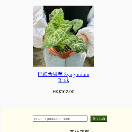
巴迪合果芋 Syngonium
Batik
HK$
102.00
Search
Search