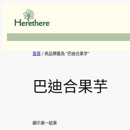
跳
至
主
要
內
容
首頁
/ 商品標籤為 “巴迪合果芋”
巴迪合果芋
顯示單一結果