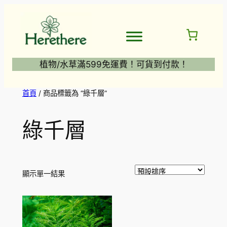
跳
至
主
要
內
植物/水草滿599免運費！可貨到付款！
容
首頁
/ 商品標籤為 “綠千層”
綠千層
顯示單一結果