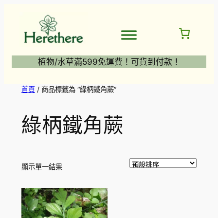
跳
至
主
要
內
植物/水草滿599免運費！可貨到付款！
容
首頁
/ 商品標籤為 “綠柄鐵角蕨”
綠柄鐵角蕨
顯示單一結果