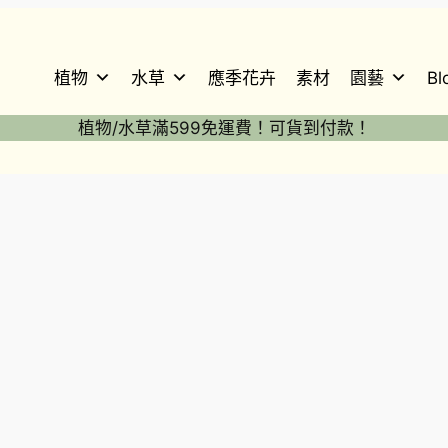
植物
水草
應季花卉
素材
園藝
Bl
植物/水草滿599免運費！可貨到付款！