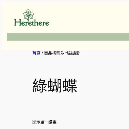
跳
至
主
要
內
容
首頁
/ 商品標籤為 “綠蝴蝶”
綠蝴蝶
顯示單一結果