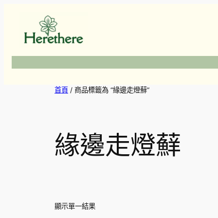
跳
至
主
要
內
容
首頁
/ 商品標籤為 “緣邊走燈蘚”
緣邊走燈蘚
顯示單一結果