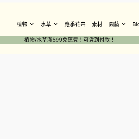
植物
水草
應季花卉
素材
園藝
Bl
植物/水草滿599免運費！可貨到付款！