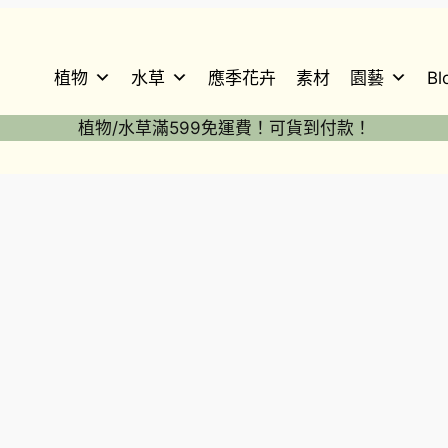
植物
水草
應季花卉
素材
園藝
Bl
植物/水草滿599免運費！可貨到付款！