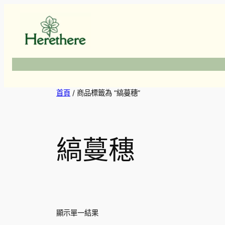
跳
至
主
要
內
容
首頁
/ 商品標籤為 “縞蔓穗”
縞蔓穗
顯示單一結果