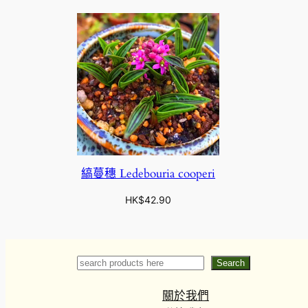
縞蔓穗 Ledebouria cooperi
HK$
42.90
Search
Search
關於我們