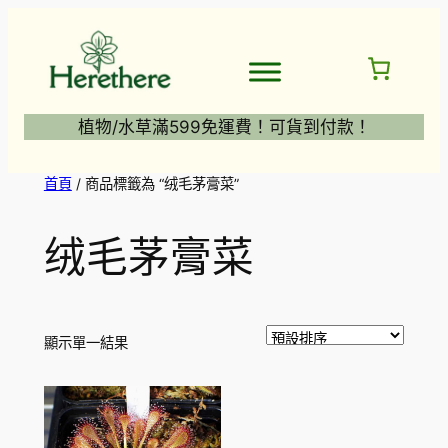
跳
至
主
要
內
植物/水草滿599免運費！可貨到付款！
容
首頁
/ 商品標籤為 “绒毛茅膏菜”
绒毛茅膏菜
顯示單一結果