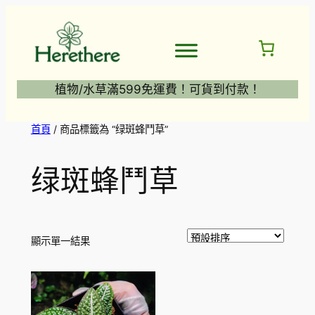
跳
至
主
要
內
植物/水草滿599免運費！可貨到付款！
容
首頁
/ 商品標籤為 “绿斑蜂鬥草”
绿斑蜂鬥草
顯示單一結果