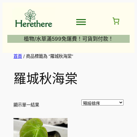
跳
至
主
要
內
植物/水草滿599免運費！可貨到付款！
容
首頁
/ 商品標籤為 “羅城秋海棠”
羅城秋海棠
顯示單一結果