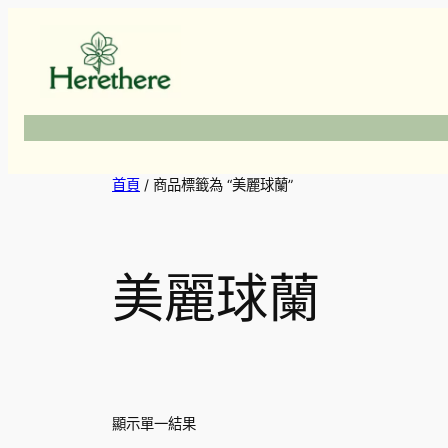
跳
至
主
要
內
容
首頁
/ 商品標籤為 “美麗球蘭”
美麗球蘭
顯示單一結果