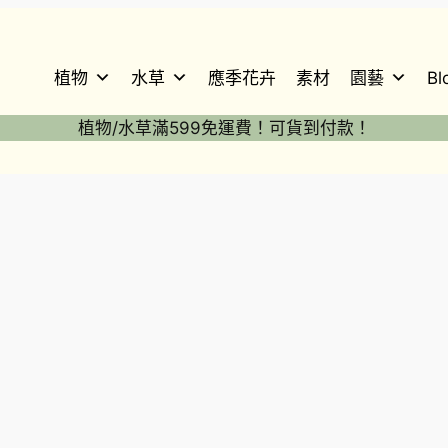
植物
水草
應季花卉
素材
園藝
Bl
植物/水草滿599免運費！可貨到付款！