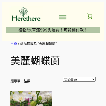
跳
至
主
要
內
植物/水草滿599免運費！可貨到付款！
容
首頁
/ 商品標籤為 “美麗蝴蝶蘭”
美麗蝴蝶蘭
顯示單一結果