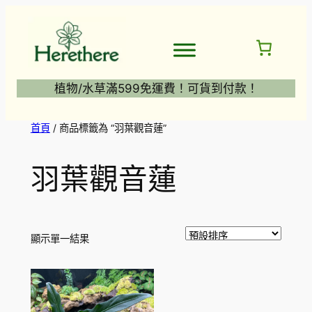
跳
至
主
要
內
植物/水草滿599免運費！可貨到付款！
容
首頁
/ 商品標籤為 “羽葉觀音蓮”
羽葉觀音蓮
顯示單一結果