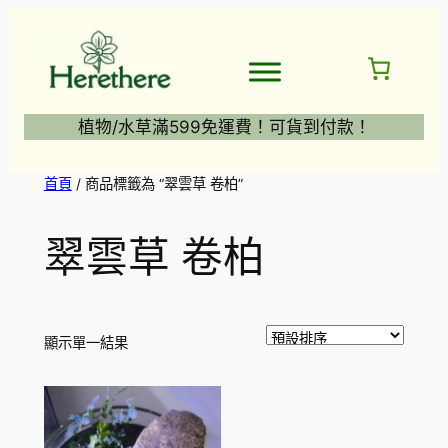
跳
至
主
要
內
植物/水草滿599免運費！可貨到付款！
容
首頁
/ 商品標籤為 “翠雲草 卷柏”
翠雲草 卷柏
顯示單一結果