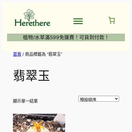
跳
至
主
要
內
植物/水草滿599免運費！可貨到付款！
容
首頁
/ 商品標籤為 “翡翠玉”
翡翠玉
顯示單一結果