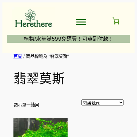
跳
至
主
要
內
植物/水草滿599免運費！可貨到付款！
容
首頁
/ 商品標籤為 “翡翠莫斯”
翡翠莫斯
顯示單一結果