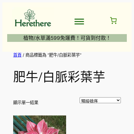
跳
至
主
要
內
植物/水草滿599免運費！可貨到付款！
容
首頁
/ 商品標籤為 “肥牛/白脈彩葉芋”
肥牛/白脈彩葉芋
顯示單一結果