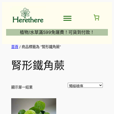
跳
至
主
要
內
植物/水草滿599免運費！可貨到付款！
容
首頁
/ 商品標籤為 “腎形鐵角蕨”
腎形鐵角蕨
顯示單一結果