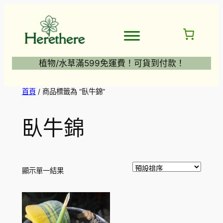
跳
至
主
要
內
植物/水草滿599免運費！可貨到付款！
容
首頁
/ 商品標籤為 “臥牛錦”
臥牛錦
顯示單一結果