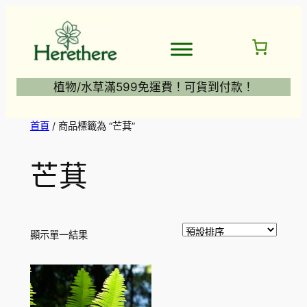
跳
至
主
要
內
植物/水草滿599免運費！可貨到付款！
容
首頁
/ 商品標籤為 “芒萁”
芒萁
顯示單一結果