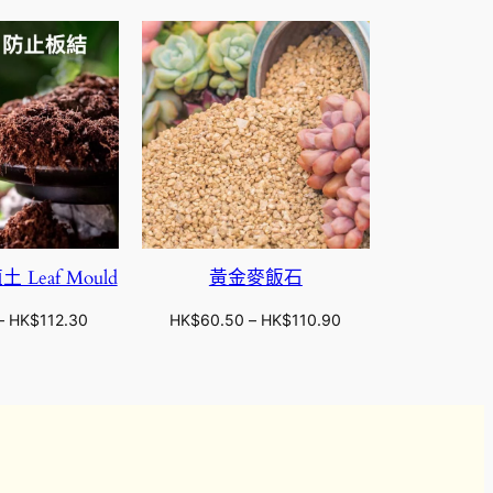
 Leaf Mould
黃金麥飯石
價
價
–
HK$
112.30
HK$
60.50
–
HK$
110.90
格
格
範
範
圍
圍
：
：
H
H
K
K
$
$