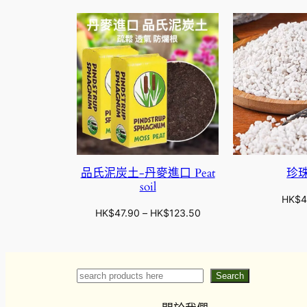
品氏泥炭土-丹麥進口 Peat
珍
soil
HK$
4
價
HK$
47.90
–
HK$
123.50
格
範
圍
：
Search
Search
H
K