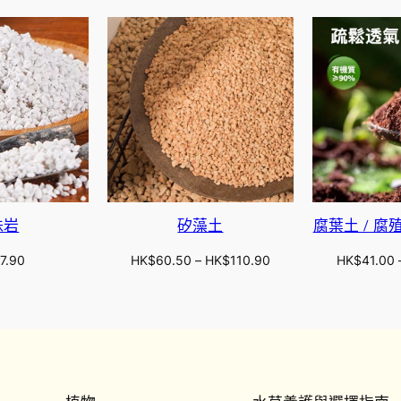
珠岩
矽藻土
腐葉土 / 腐殖土
價
7.90
HK$
60.50
–
HK$
110.90
HK$
41.00
格
範
圍
：
H
K
$