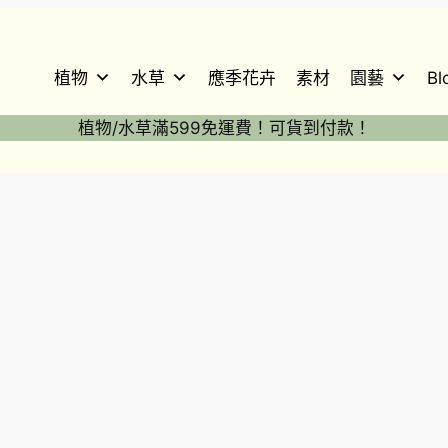
植物
水草
應季花卉
素材
園藝
Bl
植物/水草滿599免運費！可貨到付款！