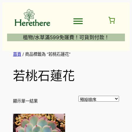
跳
至
主
要
內
植物/水草滿599免運費！可貨到付款！
容
首頁
/ 商品標籤為 “若桃石蓮花”
若桃石蓮花
顯示單一結果