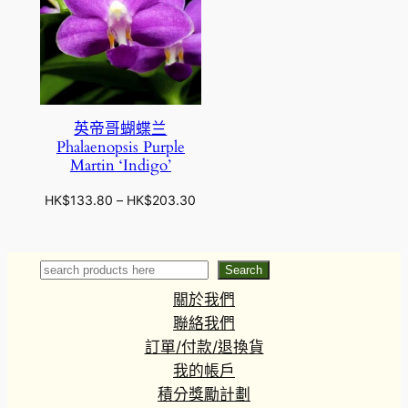
英帝哥蝴蝶兰
Phalaenopsis Purple
Martin ‘Indigo’
價
HK$
133.80
–
HK$
203.30
格
範
圍
Search
Search
：
關於我們
H
K
聯絡我們
$
訂單/付款/退換貨
1
我的帳戶
3
積分獎勵計劃
3