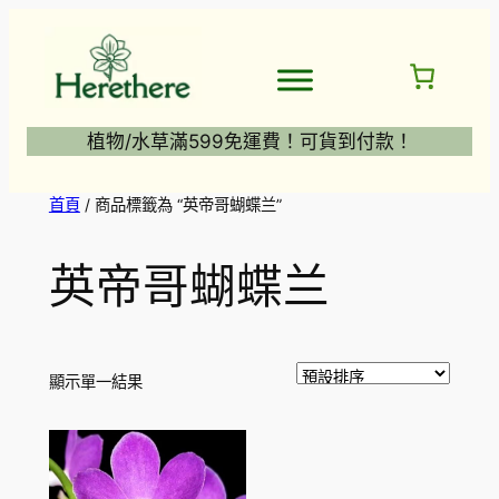
跳
至
主
要
內
植物/水草滿599免運費！可貨到付款！
容
首頁
/ 商品標籤為 “英帝哥蝴蝶兰”
英帝哥蝴蝶兰
顯示單一結果