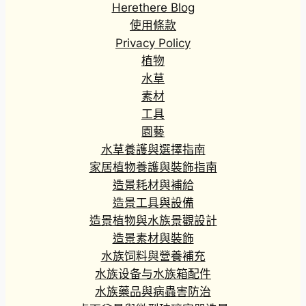
Herethere Blog
.
8
使用條款
0
Privacy Policy
到
植物
H
水草
K
素材
$
工具
2
0
園藝
3
水草養護與選擇指南
.
家居植物養護與裝飾指南
3
造景耗材與補給
0
造景工具與設備
造景植物與水族景觀設計
造景素材與裝飾
水族饲料與營養補充
水族设备与水族箱配件
水族藥品與病蟲害防治