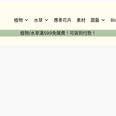
植物
水草
應季花卉
素材
園藝
Bl
植物/水草滿599免運費！可貨到付款！