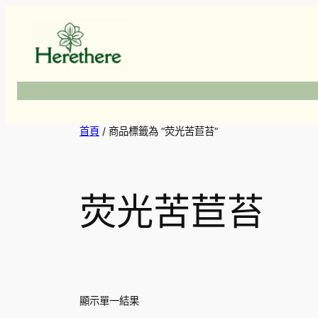
跳
至
主
要
內
容
首頁
/ 商品標籤為 “荧光苦苣苔”
荧光苦苣苔
顯示單一結果