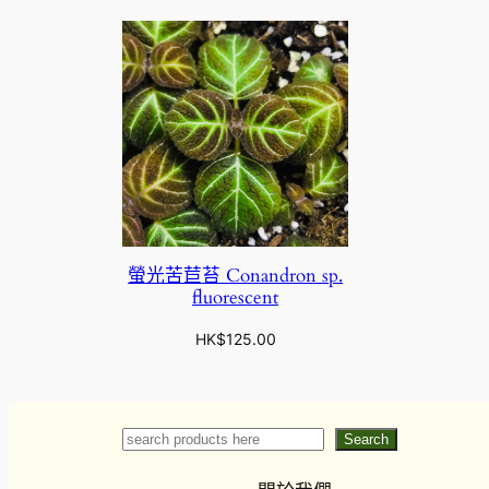
螢光苦苣苔 Conandron sp.
fluorescent
HK$
125.00
Search
Search