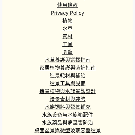
使用條款
Privacy Policy
植物
水草
素材
工具
園藝
水草養護與選擇指南
家居植物養護與裝飾指南
造景耗材與補給
造景工具與設備
造景植物與水族景觀設計
造景素材與裝飾
水族饲料與營養補充
水族设备与水族箱配件
水族藥品與病蟲害防治
桌面盆景與微型玻璃容器造景