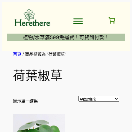
跳
至
主
要
內
植物/水草滿599免運費！可貨到付款！
容
首頁
/ 商品標籤為 “荷葉椒草”
荷葉椒草
顯示單一結果