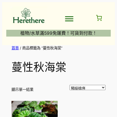
跳
至
主
要
內
植物/水草滿599免運費！可貨到付款！
容
首頁
/ 商品標籤為 “蔓性秋海棠”
蔓性秋海棠
顯示單一結果