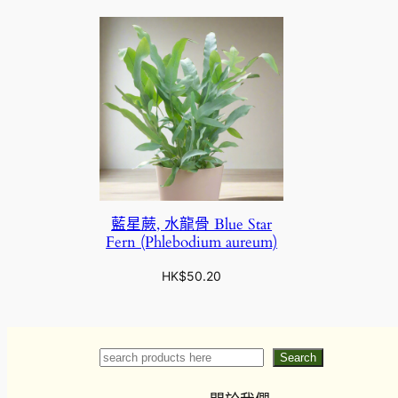
藍星蕨, 水龍骨 Blue Star
Fern (Phlebodium aureum)
HK$
50.20
Search
Search