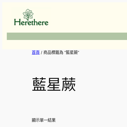
跳
至
主
要
內
容
首頁
/ 商品標籤為 “藍星蕨”
藍星蕨
顯示單一結果