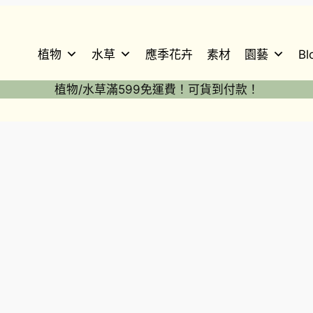
植物
水草
應季花卉
素材
園藝
Bl
植物/水草滿599免運費！可貨到付款！