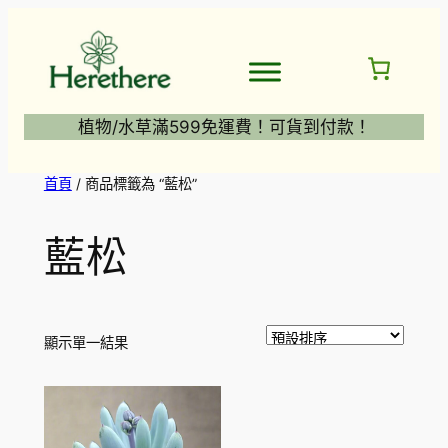
跳
至
主
要
內
植物/水草滿599免運費！可貨到付款！
容
首頁
/ 商品標籤為 “藍松”
藍松
顯示單一結果