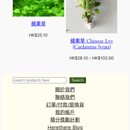
蘋果草
HK$
25.10
蘋果草 Chinese Lvy
(Cardamine lyrata)
價
HK$
28.10
–
HK$
102.00
格
範
圍
Search
Search
：
關於我們
H
K
聯絡我們
$
訂單/付款/退換貨
2
我的帳戶
8
積分獎勵計劃
.
Herethere Blog
1