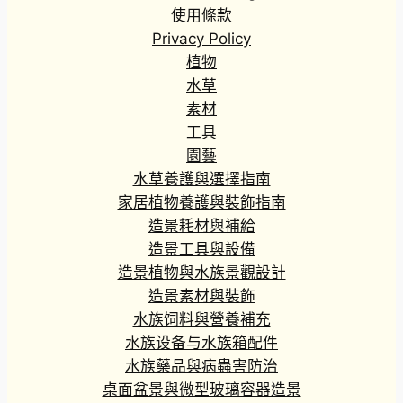
0
使用條款
到
Privacy Policy
H
植物
K
水草
$
素材
1
工具
0
2
園藝
.
水草養護與選擇指南
0
家居植物養護與裝飾指南
0
造景耗材與補給
造景工具與設備
造景植物與水族景觀設計
造景素材與裝飾
水族饲料與營養補充
水族设备与水族箱配件
水族藥品與病蟲害防治
桌面盆景與微型玻璃容器造景