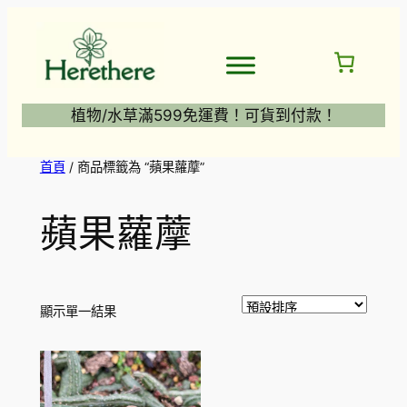
跳
至
主
要
內
植物/水草滿599免運費！可貨到付款！
容
首頁
/ 商品標籤為 “蘋果蘿藦”
蘋果蘿藦
顯示單一結果