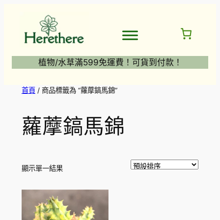
跳
至
主
要
內
植物/水草滿599免運費！可貨到付款！
容
首頁
/ 商品標籤為 “蘿藦鎬馬錦”
蘿藦鎬馬錦
顯示單一結果