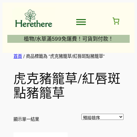
跳
至
主
要
內
植物/水草滿599免運費！可貨到付款！
容
首頁
/ 商品標籤為 “虎克豬籠草/紅唇斑點豬籠草”
虎克豬籠草/紅唇斑
點豬籠草
顯示單一結果