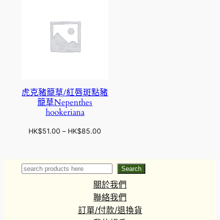
虎克豬籠草/紅唇斑點豬
籠草Nepenthes
hookeriana
價
HK$
51.00
–
HK$
85.00
格
範
圍
Search
Search
：
關於我們
H
K
聯絡我們
$
訂單/付款/退換貨
5