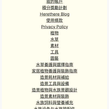
我的帳戶
1
積分獎勵計劃
.
Herethere Blog
0
0
使用條款
到
Privacy Policy
H
植物
K
水草
$
素材
8
工具
5
.
園藝
0
水草養護與選擇指南
0
家居植物養護與裝飾指南
造景耗材與補給
造景工具與設備
造景植物與水族景觀設計
造景素材與裝飾
水族饲料與營養補充
水族设备与水族箱配件