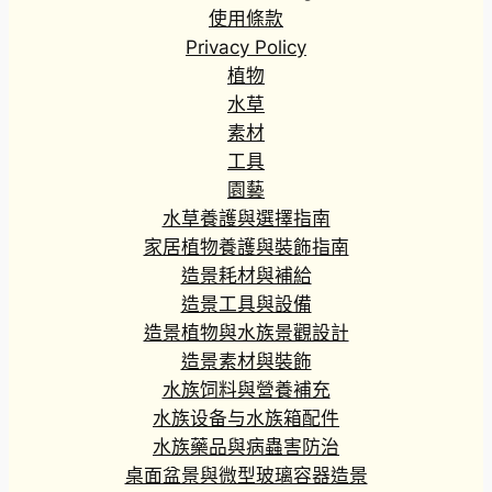
2
使用條款
到
Privacy Policy
H
植物
K
水草
$
素材
1
工具
6
7
園藝
.
水草養護與選擇指南
5
家居植物養護與裝飾指南
0
造景耗材與補給
造景工具與設備
造景植物與水族景觀設計
造景素材與裝飾
水族饲料與營養補充
水族设备与水族箱配件
水族藥品與病蟲害防治
桌面盆景與微型玻璃容器造景