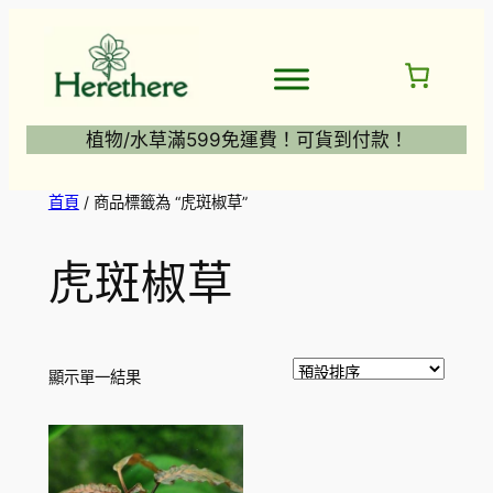
跳
至
主
要
內
植物/水草滿599免運費！可貨到付款！
容
首頁
/ 商品標籤為 “虎斑椒草”
虎斑椒草
顯示單一結果