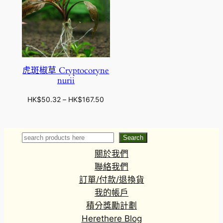
虎斑椒草 Cryptocoryne
nurii
價
HK$
50.32
–
HK$
167.50
格
範
圍
Search
Search
：
關於我們
H
K
聯絡我們
$
訂單/付款/退換貨
5
我的帳戶
0
積分獎勵計劃
.
Herethere Blog
3