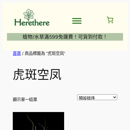
跳
至
主
要
內
植物/水草滿599免運費！可貨到付款！
容
首頁
/ 商品標籤為 “虎斑空凤”
虎斑空凤
顯示單一結果