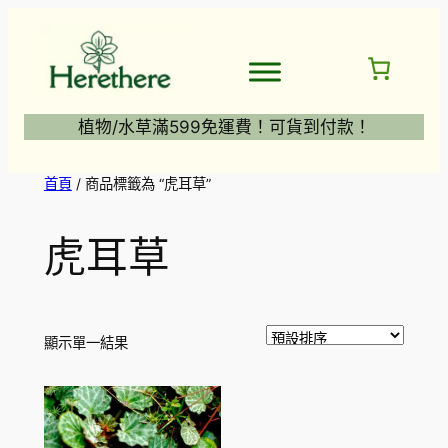
跳
至
主
要
內
植物/水草滿599免運費！可貨到付款！
容
首頁
/ 商品標籤為 “虎耳草”
虎耳草
顯示單一結果