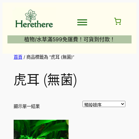
跳
至
主
要
內
植物/水草滿599免運費！可貨到付款！
容
首頁
/ 商品標籤為 “虎耳 (無菌)”
虎耳 (無菌)
顯示單一結果