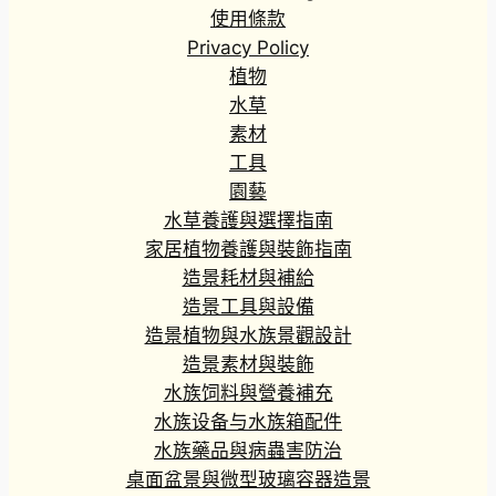
9
使用條款
0
Privacy Policy
到
植物
H
水草
K
素材
$
工具
3
4
園藝
5
水草養護與選擇指南
.
家居植物養護與裝飾指南
9
造景耗材與補給
0
造景工具與設備
造景植物與水族景觀設計
造景素材與裝飾
水族饲料與營養補充
水族设备与水族箱配件
水族藥品與病蟲害防治
桌面盆景與微型玻璃容器造景