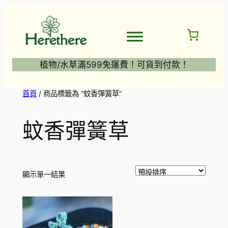
跳
至
主
要
內
植物/水草滿599免運費！可貨到付款！
容
首頁
/ 商品標籤為 “蚊香彈簧草”
蚊香彈簧草
顯示單一結果