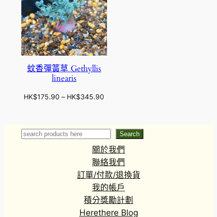
蚊香彈簧草 Gethyllis
linearis
價
HK$
175.90
–
HK$
345.90
格
範
圍
Search
Search
：
關於我們
H
K
聯絡我們
$
訂單/付款/退換貨
1
我的帳戶
7
積分獎勵計劃
5
Herethere Blog
.