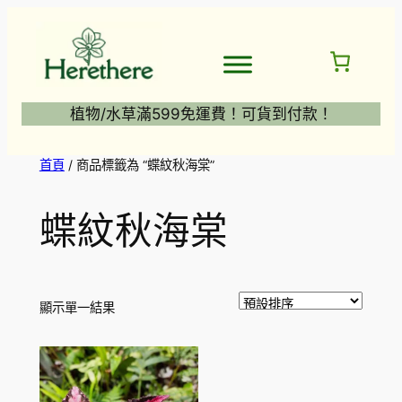
跳
至
主
要
內
植物/水草滿599免運費！可貨到付款！
容
首頁
/ 商品標籤為 “蝶紋秋海棠”
蝶紋秋海棠
顯示單一結果