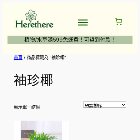
跳
至
主
要
內
植物/水草滿599免運費！可貨到付款！
容
首頁
/ 商品標籤為 “袖珍椰”
袖珍椰
顯示單一結果