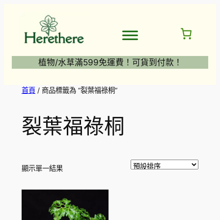
跳
至
主
要
內
植物/水草滿599免運費！可貨到付款！
容
首頁
/ 商品標籤為 “裂葉福祿桐”
裂葉福祿桐
顯示單一結果