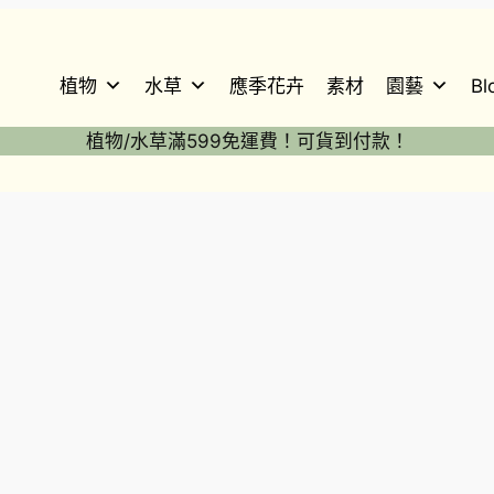
植物
水草
應季花卉
素材
園藝
Bl
植物/水草滿599免運費！可貨到付款！