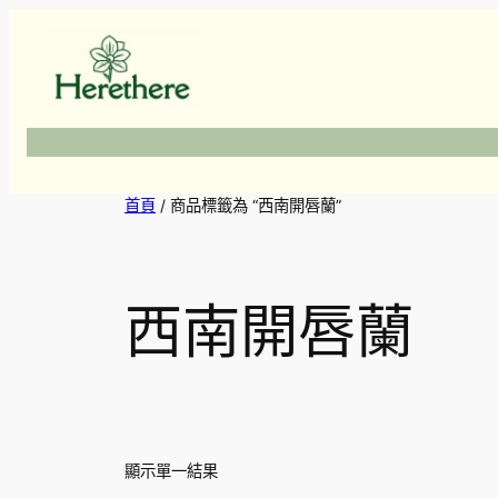
跳
至
主
要
內
容
首頁
/ 商品標籤為 “西南開唇蘭”
西南開唇蘭
顯示單一結果