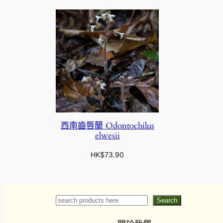
西南齒唇蘭 Odontochilus
elwesii
HK$
73.90
Search
Search