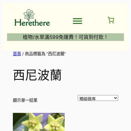
跳
至
主
要
內
植物/水草滿599免運費！可貨到付款！
容
首頁
/ 商品標籤為 “西尼波蘭”
西尼波蘭
顯示單一結果