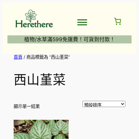
跳
至
主
要
內
植物/水草滿599免運費！可貨到付款！
容
首頁
/ 商品標籤為 “西山堇菜”
西山堇菜
顯示單一結果