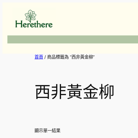
跳
至
主
要
內
容
首頁
/ 商品標籤為 “西非黃金柳”
西非黃金柳
顯示單一結果