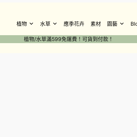
植物
水草
應季花卉
素材
園藝
Bl
植物/水草滿599免運費！可貨到付款！