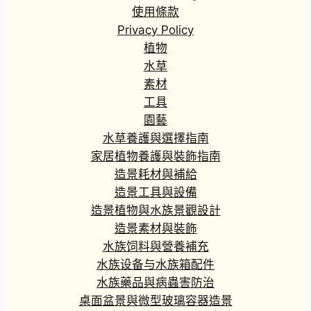
使用條款
Privacy Policy
植物
水草
素材
工具
園藝
水草養護與選擇指南
家居植物養護與裝飾指南
造景耗材與補給
造景工具與設備
造景植物與水族景觀設計
造景素材與裝飾
水族饲料與營養補充
水族设备与水族箱配件
水族藥品與病蟲害防治
桌面盆景與微型玻璃容器造景