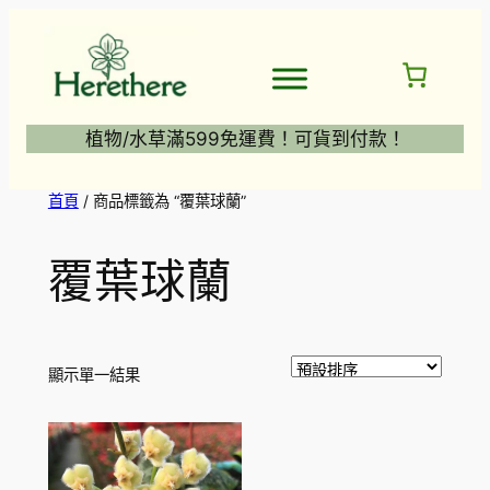
跳
至
主
要
內
植物/水草滿599免運費！可貨到付款！
容
首頁
/ 商品標籤為 “覆葉球蘭”
覆葉球蘭
顯示單一結果