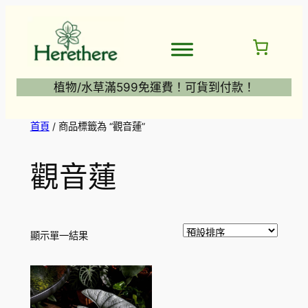
跳
至
主
要
內
植物/水草滿599免運費！可貨到付款！
容
首頁
/ 商品標籤為 “觀音蓮”
觀音蓮
顯示單一結果