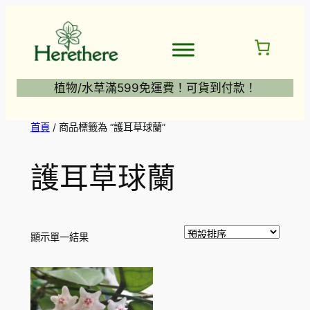
跳
至
主
要
內
植物/水草滿599免運費！可貨到付款！
容
首頁
/ 商品標籤為 “護耳草球蘭”
護耳草球蘭
顯示單一結果