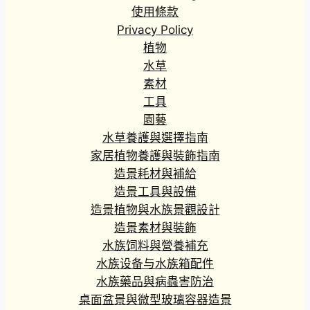
使用條款
Privacy Policy
植物
水草
素材
工具
園藝
水草養護與選擇指南
家居植物養護與裝飾指南
造景耗材與補給
造景工具與設備
造景植物與水族景觀設計
造景素材與裝飾
水族饲料與營養補充
水族设备与水族箱配件
水族藥品與病蟲害防治
桌面盆景與微型玻璃容器造景