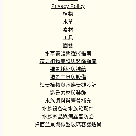
到
Privacy Policy
H
植物
K
水草
$
素材
9
工具
7
.
園藝
1
水草養護與選擇指南
4
家居植物養護與裝飾指南
造景耗材與補給
造景工具與設備
造景植物與水族景觀設計
造景素材與裝飾
水族饲料與營養補充
水族设备与水族箱配件
水族藥品與病蟲害防治
桌面盆景與微型玻璃容器造景