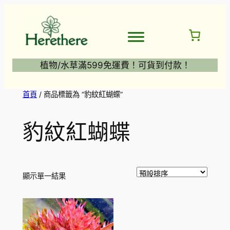
跳
至
主
要
內
植物/水草滿599免運費！可貨到付款！
容
首頁
/ 商品標籤為 “豹紋紅蝴蝶”
豹紋紅蝴蝶
顯示單一結果