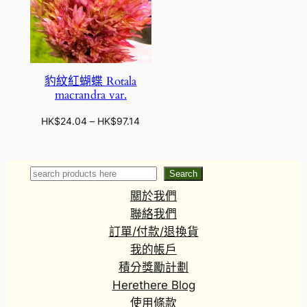
豹紋紅蝴蝶 Rotala
macrandra var.
價
HK$
24.04
–
HK$
97.14
格
範
圍
Search
Search
：
關於我們
H
K
聯絡我們
$
訂單/付款/退換貨
2
我的帳戶
4
積分獎勵計劃
.
Herethere Blog
0
4
使用條款