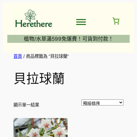
跳
至
主
要
內
植物/水草滿599免運費！可貨到付款！
容
首頁
/ 商品標籤為 “貝拉球蘭”
貝拉球蘭
顯示單一結果